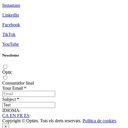
Instagram
LinkedIn
Facebook
TikTok
YouTube
Newsletter
Òptic
Consumidor final
Your Email
*
Subject
*
IDIOMA:
CA
EN
FR
ES
Copyright © Optim. Tots els drets reservats.
Política de cookies
×