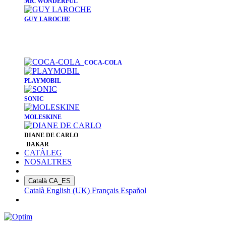
​MR. WONDERFUL
GUY LAROCHE
COCA-COLA
PLAYMOBIL
SONIC
MOLESKINE
DIANE DE CARLO
DAKAR
CATÀLEG
NOSALTRES
Català
CA_ES
Català
English (UK)
Français
Español