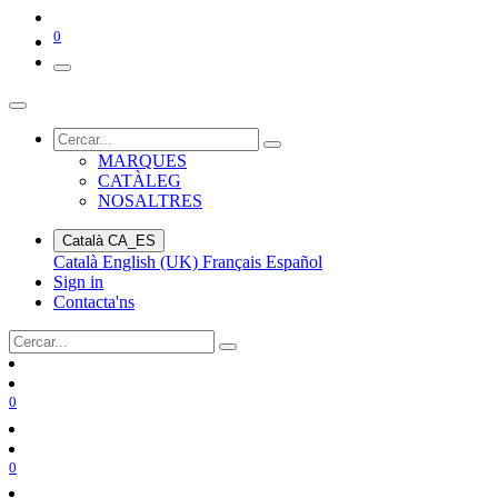
0
MARQUES
CATÀLEG
NOSALTRES
Català
CA_ES
Català
English (UK)
Français
Español
Sign in
Contacta'ns
0
0