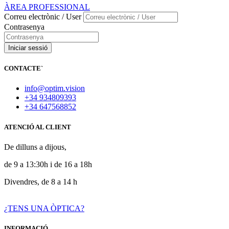
ÀREA PROFESSIONAL
Correu electrònic / User
Contrasenya
Iniciar sessió
CONTACTE
`
info@optim.vision
+34 934809393
+34 647568852
ATENCIÓ AL CLIENT
De dilluns a dijous,
de 9 a 13:30h i de 16 a 18h
Divendres, de 8 a 14 h
¿TENS UNA ÒPTICA?
INFORMACIÓ