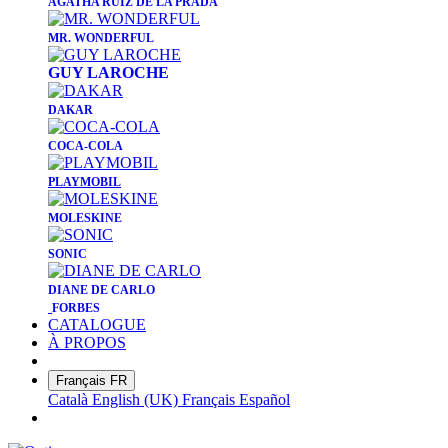
AGATHA RUIZ DE LA PRADA
MR. WON
DERFUL
GUY LAROCHE
DAKAR
COCA-COLA
PLAYMOBIL
MOLESKINE
​SONIC
DIANE DE CARLO
FORBES
CATALOGUE
À PROPOS
Français
FR
Català
English (UK)
Français
Español