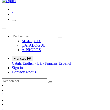
0
MARQUES
CATALOGUE
À PROPOS
Français
FR
Català
English (UK)
Français
Español
Sign in
Contactez-nous
0
0