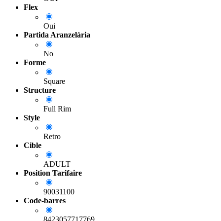
Flex
Oui
Partida Aranzelària
No
Forme
Square
Structure
Full Rim
Style
Retro
Cible
ADULT
Position Tarifaire
90031100
Code-barres
8423057717769