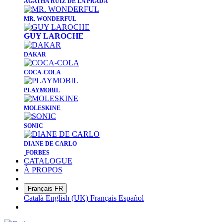
AGATHA RUIZ DE LA PRADA
MR. WON
DERFUL
GUY LAROCHE
DAKAR
COCA-COLA
PLAYMOBIL
MOLESKINE
​SONIC
DIANE DE CARLO
FORBES
CATALOGUE
À PROPOS
Français
FR
Català
English (UK)
Français
Español