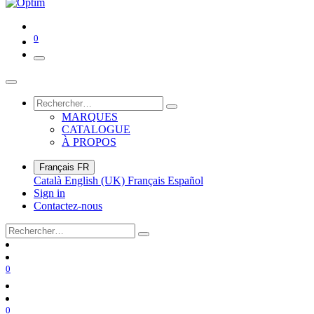
0
MARQUES
CATALOGUE
À PROPOS
Français
FR
Català
English (UK)
Français
Español
Sign in
Contactez-nous
0
0