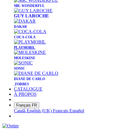
MR. WON
DERFUL
GUY LAROCHE
DAKAR
COCA-COLA
PLAYMOBIL
MOLESKINE
​SONIC
DIANE DE CARLO
FORBES
CATALOGUE
À PROPOS
Français
FR
Català
English (UK)
Français
Español