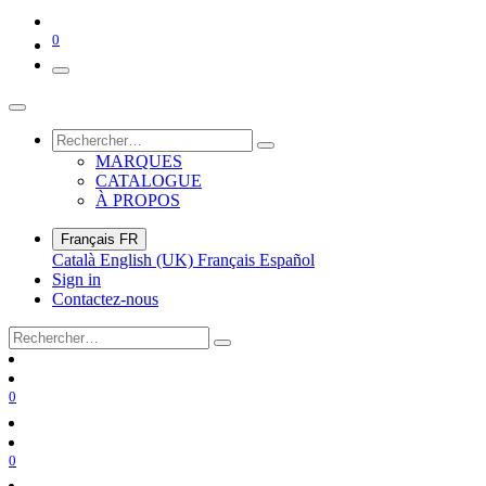
0
MARQUES
CATALOGUE
À PROPOS
Français
FR
Català
English (UK)
Français
Español
Sign in
Contactez-nous
0
0