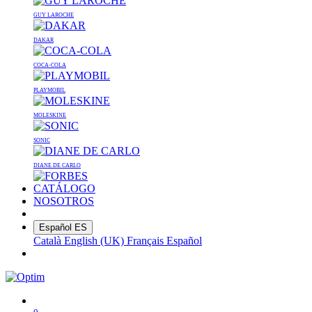
GUY LAROCHE
DAKAR
COCA-COLA
PLAYMOBIL
MOLESKINE
SONIC
DIANE DE CARLO
CATÁLOGO
NOSOTROS
Español
ES
Català
English (UK)
Français
Español