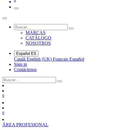
0
MARCAS
CATÁLOGO
NOSOTROS
Español
ES
Català
English (UK)
Français
Español
Sign in
Contáctenos
0
0
ÁREA PROFESIONAL