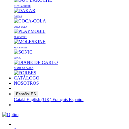
GUY LAROCHE
DAKAR
COCA-COLA
PLAYMOBIL
MOLESKINE
SONIC
DIANE DE CARLO
CATÁLOGO
NOSOTROS
Español
ES
Català
English (UK)
Français
Español