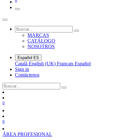
0
MARCAS
CATÁLOGO
NOSOTROS
Español
ES
Català
English (UK)
Français
Español
Sign in
Contáctenos
0
0
ÁREA PROFESIONAL