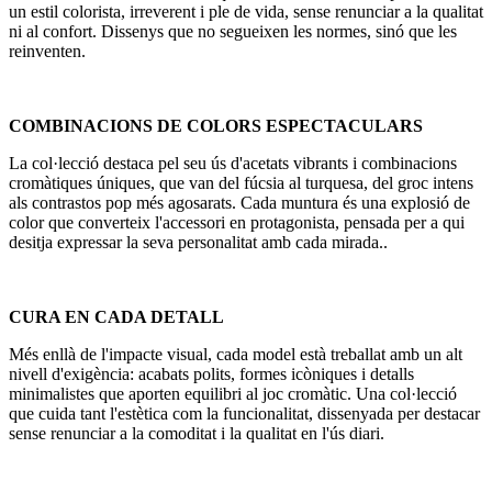
un estil colorista, irreverent i ple de vida, sense renunciar a la qualitat
ni al confort. Dissenys que no segueixen les normes, sinó que les
reinventen.
COMBINACIONS DE COLORS ESPECTACULARS
La col·lecció destaca pel seu ús d'acetats vibrants i combinacions
cromàtiques úniques, que van del fúcsia al turquesa, del groc intens
als contrastos pop més agosarats. Cada muntura és una explosió de
color que converteix l'accessori en protagonista, pensada per a qui
desitja expressar la seva personalitat amb cada mirada..
CURA EN CADA DETALL
Més enllà de l'impacte visual, cada model està treballat amb un alt
nivell d'exigència: acabats polits, formes icòniques i detalls
minimalistes que aporten equilibri al joc cromàtic. Una col·lecció
que cuida tant l'estètica com la funcionalitat, dissenyada per destacar
sense renunciar a la comoditat i la qualitat en l'ús diari.