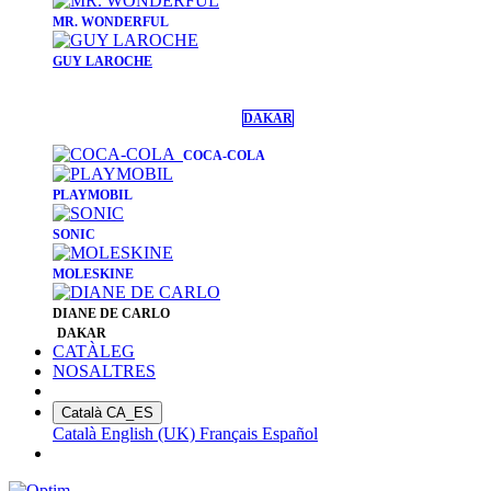
​MR. WONDERFUL
GUY LAROCHE
DAKAR
COCA-COLA
PLAYMOBIL
SONIC
MOLESKINE
DIANE DE CARLO
DAKAR
CATÀLEG
NOSALTRES
Català
CA_ES
Català
English (UK)
Français
Español