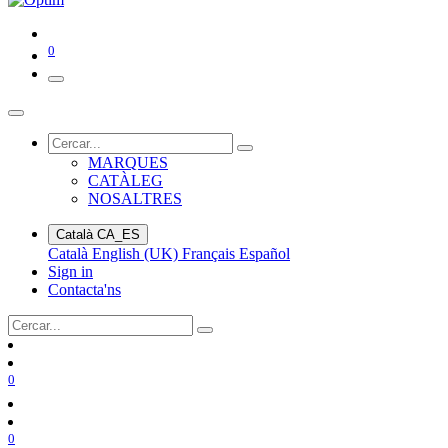
0
MARQUES
CATÀLEG
NOSALTRES
Català
CA_ES
Català
English (UK)
Français
Español
Sign in
Contacta'ns
0
0