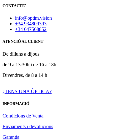
CONTACTE
`
info@optim.vision
+34 934809393
+34 647568852
ATENCIÓ AL CLIENT
De dilluns a dijous,
de 9 a 13:30h i de 16 a 18h
Divendres, de 8 a 14 h
¿TENS UNA ÒPTICA?
INFORMACIÓ
Condicions de Venta
Enviaments i devolucions
Garantia