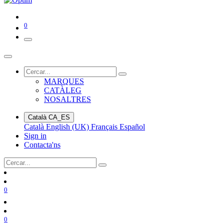
0
MARQUES
CATÀLEG
NOSALTRES
Català
CA_ES
Català
English (UK)
Français
Español
Sign in
Contacta'ns
0
0