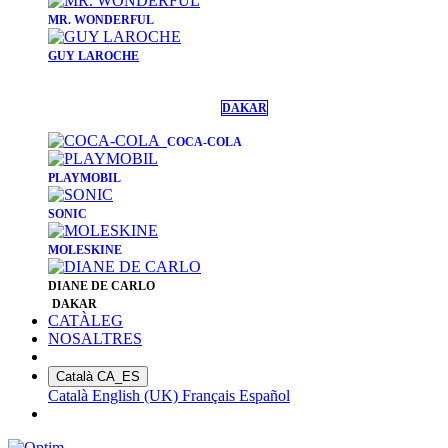
​MR. WONDERFUL
GUY LAROCHE
DAKAR
COCA-COLA
PLAYMOBIL
SONIC
MOLESKINE
DIANE DE CARLO
DAKAR
CATÀLEG
NOSALTRES
Català
CA_ES
Català
English (UK)
Français
Español