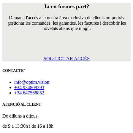
Ja en formes part?
Demana l'accés a la nostra àrea exclusiva de clients on podràs
gestionar les comandes, les garanties, les factures i descobrir les
novetats abans que ningú.
SOL·LICITAR ACCÉS
CONTACTE
`
info@optim.vision
+34 934809393
+34 647568852
ATENCIÓ AL CLIENT
De dilluns a dijous,
de 9 a 13:30h i de 16 a 18h