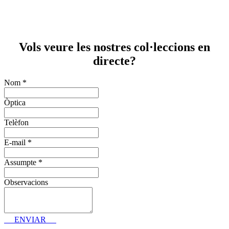
Vols veure les nostres col·leccions en
directe?
Nom
*
Òptica
Telèfon
E-mail
*
Assumpte
*
Observacions
ENVIAR