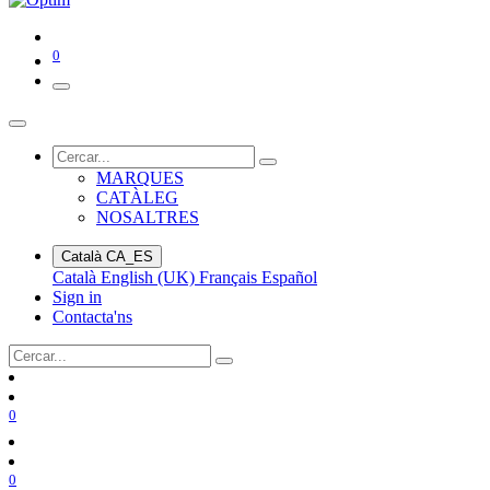
0
MARQUES
CATÀLEG
NOSALTRES
Català
CA_ES
Català
English (UK)
Français
Español
Sign in
Contacta'ns
0
0