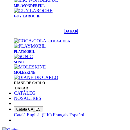
​MR. WONDERFUL
GUY LAROCHE
DAKAR
COCA-COLA
PLAYMOBIL
SONIC
MOLESKINE
DIANE DE CARLO
DAKAR
CATÀLEG
NOSALTRES
Català
CA_ES
Català
English (UK)
Français
Español