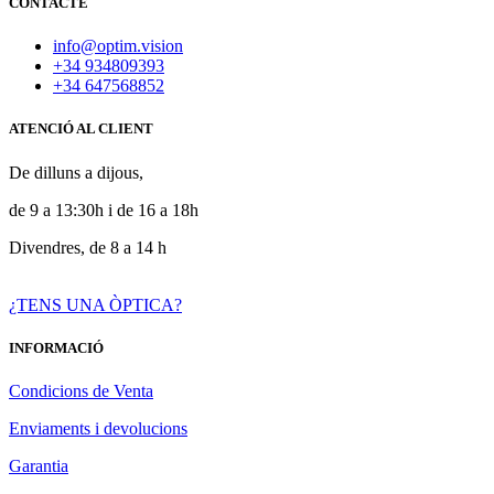
CONTACTE
`
info@optim.vision
+34 934809393
+34 647568852
ATENCIÓ AL CLIENT
De dilluns a dijous,
de 9 a 13:30h i de 16 a 18h
Divendres, de 8 a 14 h
¿TENS UNA ÒPTICA?
INFORMACIÓ
Condicions de Venta
Enviaments i devolucions
Garantia