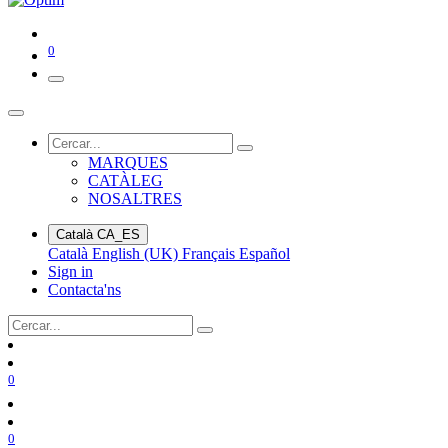
0
MARQUES
CATÀLEG
NOSALTRES
Català
CA_ES
Català
English (UK)
Français
Español
Sign in
Contacta'ns
0
0