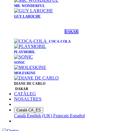
​MR. WONDERFUL
GUY LAROCHE
DAKAR
COCA-COLA
PLAYMOBIL
SONIC
MOLESKINE
DIANE DE CARLO
DAKAR
CATÀLEG
NOSALTRES
Català
CA_ES
Català
English (UK)
Français
Español