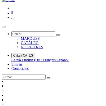
0
MARQUES
CATÀLEG
NOSALTRES
Català
CA_ES
Català
English (UK)
Français
Español
Sign in
Contacta'ns
0
0