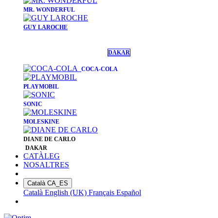
​MR. WONDERFUL
GUY LAROCHE
DAKAR
COCA-COLA
PLAYMOBIL
SONIC
MOLESKINE
DIANE DE CARLO
DAKAR
CATÀLEG
NOSALTRES
Català
CA_ES
Català
English (UK)
Français
Español