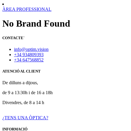
ÀREA PROFESSIONAL
No Brand Found
CONTACTE
`
info@optim.vision
+34 934809393
+34 647568852
ATENCIÓ AL CLIENT
De dilluns a dijous,
de 9 a 13:30h i de 16 a 18h
Divendres, de 8 a 14 h
¿TENS UNA ÒPTICA?
INFORMACIÓ