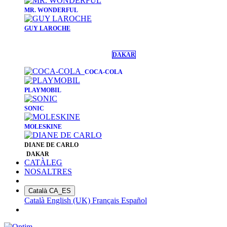
​MR. WONDERFUL
GUY LAROCHE
DAKAR
COCA-COLA
PLAYMOBIL
SONIC
MOLESKINE
DIANE DE CARLO
DAKAR
CATÀLEG
NOSALTRES
Català
CA_ES
Català
English (UK)
Français
Español