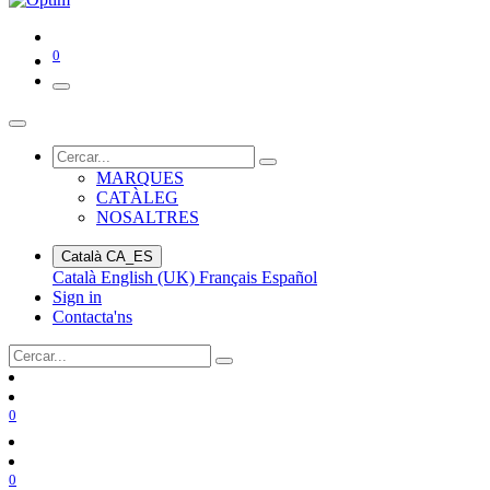
0
MARQUES
CATÀLEG
NOSALTRES
Català
CA_ES
Català
English (UK)
Français
Español
Sign in
Contacta'ns
0
0